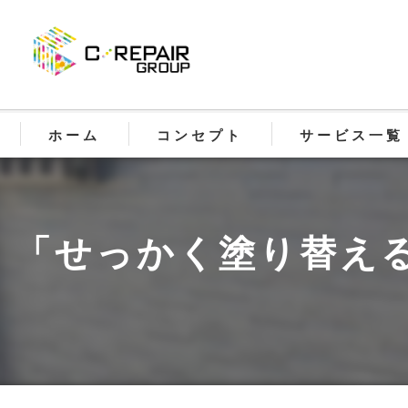
ホーム
コンセプト
サービス一覧
【ReNO30】30
「せっかく塗り替える
【SolArt】防滑床
【C.REPAIR】 
【FreelyArt】
【BASEPRO】 基
【CoatingPro】