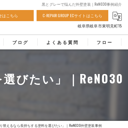
黒とグレーで悩んだ外壁塗装｜ReNO30事例紹介
せはこちら
C-REPAIR GROUP ECサイトはこちら
岐阜県岐阜市東明見町15
ブログ
よくある質問
フロー
びたい」｜ReNO30
り替えるなら長持ちする塗料を選びたい」｜ReNO30外壁塗装事例