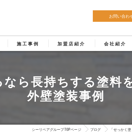
お問い合わ
施工事例
加盟店紹介
会社紹介
年以上の耐候性がある外装塗料
なら長持ちする塗料を選
用仕上塗材
外壁塗装事例
コンクリート補修・塗装
 屋内外土間・壁デザイン施工
礎巾木左官塗装工事
シーリペアグループTOPページ
ブログ
「せっかく塗
 新築外構コーティング