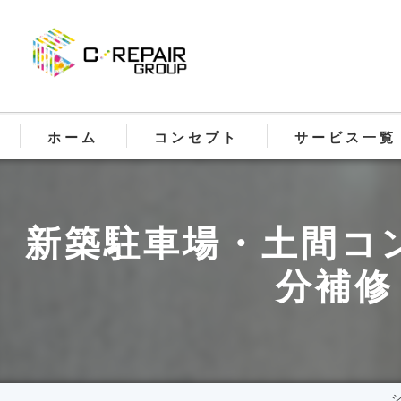
ホーム
コンセプト
サービス一覧
【ReNO30】30
新築駐車場・土間コ
【SolArt】防滑床
分補修・
【C.REPAIR】 
【FreelyArt】
【BASEPRO】 基