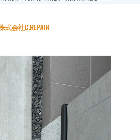
社C.REPAIR