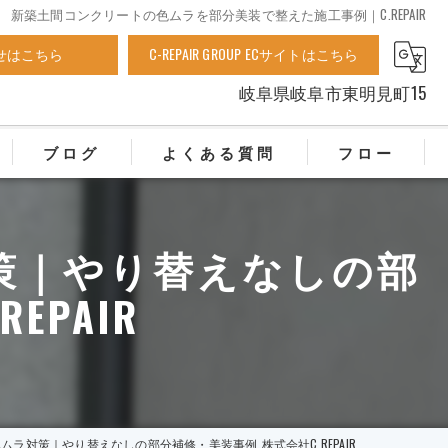
新築土間コンクリートの色ムラを部分美装で整えた施工事例｜C.REPAIR
せはこちら
C-REPAIR GROUP ECサイトはこちら
岐阜県岐阜市東明見町15
ブログ
よくある質問
フロー
策｜やり替えなしの部
EPAIR
ラ対策｜やり替えなしの部分補修・美装事例_株式会社C.REPAIR