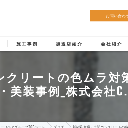
お問い合わ
施工事例
加盟店紹介
会社紹介
年以上の耐候性がある外装塗料
ンクリートの色ムラ対
用仕上塗材
美装事例_株式会社C.R
コンクリート補修・塗装
 屋内外土間・壁デザイン施工
礎巾木左官塗装工事
シーリペアグループTOPページ
ブログ
新築駐車場・土間コンクリートの色ム