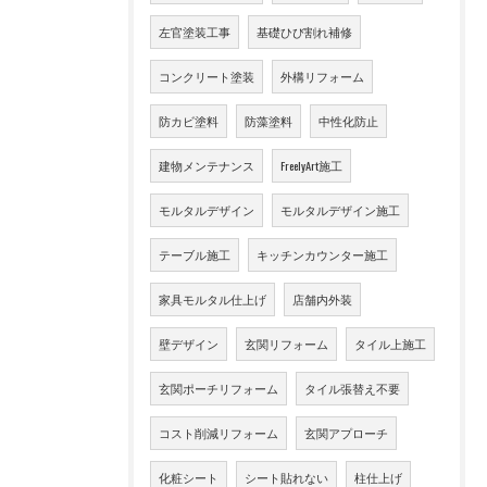
左官塗装工事
基礎ひび割れ補修
コンクリート塗装
外構リフォーム
防カビ塗料
防藻塗料
中性化防止
建物メンテナンス
FreelyArt施工
モルタルデザイン
モルタルデザイン施工
テーブル施工
キッチンカウンター施工
家具モルタル仕上げ
店舗内外装
壁デザイン
玄関リフォーム
タイル上施工
玄関ポーチリフォーム
タイル張替え不要
コスト削減リフォーム
玄関アプローチ
化粧シート
シート貼れない
柱仕上げ