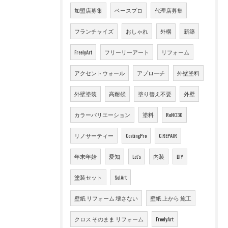
加盟店募集
ベースプロ
代理店募集
フランチャイズ
おしゃれ
外構
新築
FreelyArt
フリーリーアート
リフォーム
アクセントウォール
アプローチ
外壁塗料
外壁塗装
高耐候
塗り替え不要
外壁
カラーバリエーション
塗料
ReNO30
リノサーティー
CoatingPro
C.REPAIR
年末年始
愛知
Let's
内装
DIY
塗装セット
SolArt
壁紙 リフォーム 壊さない
壁紙 上から 施工
クロス そのまま リフォーム
FreelyArt