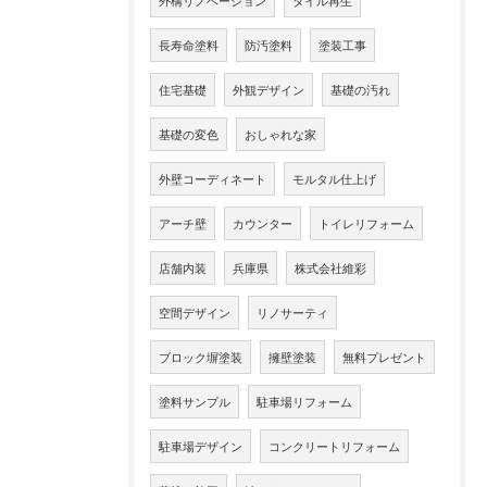
外構リノベーション
タイル再生
長寿命塗料
防汚塗料
塗装工事
住宅基礎
外観デザイン
基礎の汚れ
基礎の変色
おしゃれな家
外壁コーディネート
モルタル仕上げ
アーチ壁
カウンター
トイレリフォーム
店舗内装
兵庫県
株式会社維彩
空間デザイン
リノサーティ
ブロック塀塗装
擁壁塗装
無料プレゼント
塗料サンプル
駐車場リフォーム
駐車場デザイン
コンクリートリフォーム