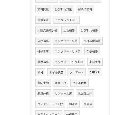
塗料比較
ひび割れ対策
耐汚染塗料
滋賀塗装
トータルペイント
太陽光発電設備
土台補修
ひび割れ補修
欠け補修
コンクリート欠損
支柱基礎補修
補修工事
コンクリートリペア
欠損補修
基礎補修
コンクリートひび割れ
玄関土間
塗材
タイル代替
ソルアート
C.REPAIR
玄関土間
床仕上げ
タイル代替
新築外構
リフォーム床
意匠仕上げ
コンクリート仕上げ
加盟店
加盟店
施工ネットワーク
外構施工