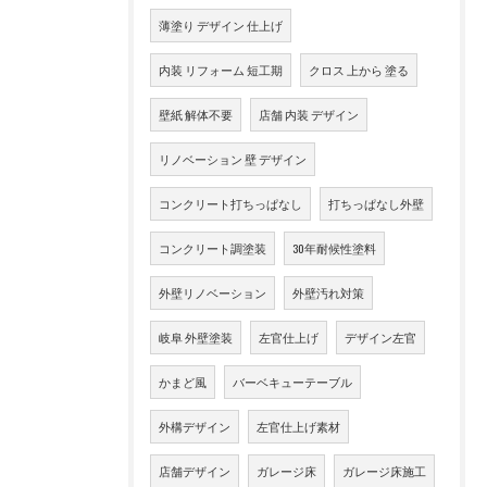
薄塗り デザイン 仕上げ
内装 リフォーム 短工期
クロス 上から 塗る
壁紙 解体不要
店舗 内装 デザイン
リノベーション 壁 デザイン
コンクリート打ちっぱなし
打ちっぱなし外壁
コンクリート調塗装
30年耐候性塗料
外壁リノベーション
外壁汚れ対策
岐阜 外壁塗装
左官仕上げ
デザイン左官
かまど風
バーベキューテーブル
外構デザイン
左官仕上げ素材
店舗デザイン
ガレージ床
ガレージ床施工