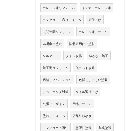
ガレージ床リフォーム
インナーガレージ床
コンクリート床リフォーム
床仕上げ
玄関土間リフォーム
ガレージ床デザイン
基礎巾木塗装
防滑床用仕上塗材
ソルアート
タイル改修
壊さない施工
短工期リフォーム
低コスト改修
店舗リノベーション
色褪せしにくい塗装
チョーキング対策
タイル調仕上げ
乱張りデザイン
目地デザイン
塗装リフォーム
店舗外観改修
コンクリート再生
意匠性塗装
基礎塗装