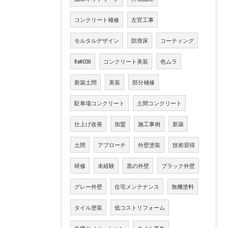
コンクリート補修
左官工事
モルタルデザイン
防滑床
コーティング
ReNO30
コンクリート美装
色ムラ
新築土間
美装
部分補修
駐車場コンクリート
土間コンクリート
仕上げ改善
加盟
施工事例
新築
土間
アプローチ
外壁塗装
技術習得
研修
未経験
黒の外壁
ブラック外壁
グレー外壁
住宅メンテナンス
無機塗料
タイル塗装
低コストリフォーム