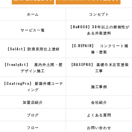
ホーム
コンセプト
【ReNO30】30年以上の耐候性が
サービス一覧
ある外装塗料
【C.REPAIR】 コンクリート補
【SolArt】防滑床用仕上塗材
修・塗装
【FreelyArt】 屋内外土間・壁
【BASEPRO】 基礎巾木左官塗装
デザイン施工
工事
【CoatingPro】 新築外構コーテ
施工事例
ィング
加盟店紹介
会社紹介
ブログ
よくある質問
フロー
お問い合わせ