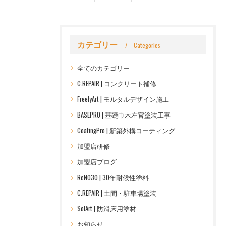
カテゴリー
Categories
全てのカテゴリー
C.REPAIR | コンクリート補修
FreelyArt | モルタルデザイン施工
BASEPRO | 基礎巾木左官塗装工事
CoatingPro | 新築外構コーティング
加盟店研修
加盟店ブログ
ReNO30 | 30年耐候性塗料
C.REPAIR | 土間・駐車場塗装
SolArt | 防滑床用塗材
お知らせ