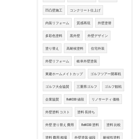
凹凸壁施工
コンクリート仕上げ
内装リフォーム
質感再現
外壁塗替
多彩色塗料
黒外壁
外壁デザイン
塗り替え
高耐候塗料
住宅外装
外壁リフォーム
岐阜外壁塗装
東建ホームメイトカップ
ゴルフツアー開幕戦
ゴルフ大会協賛
三重県ゴルフ
ゴルフ観戦
企業協賛
ReNO30 値段
リノサーティ 価格
外壁塗料 コスト
塗料 長持ち
外壁 塗り替え 費用
ReNO30 塗料
塗料 比較
塗料 費用 相場
外壁塗装 値段
耐候性塗料