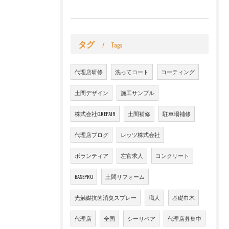
タグ
Tags
代理店研修
洗ってコート
コーティング
土間デザイン
施工サンプル
株式会社C.REPAIR
土間補修
駐車場補修
代理店ブログ
レッツ株式会社
ボランティア
左官求人
コンクリート
BASEPRO
土間リフォーム
光触媒抗菌消臭スプレー
職人
基礎巾木
代理店
全国
シーリペア
代理店募集中