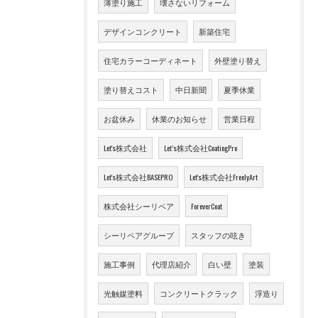
薄塗り施工
壊さないリフォーム
デザインコンクリート
新築住宅
住宅カラーコーディネート
外壁塗り替え
塗り替えコスト
中日新聞
夏季休業
お盆休み
休業のお知らせ
営業日程
Let's株式会社
Let’s株式会社CoatingPro
Let's株式会社BASEPRO
Let's株式会社FreelyArt
株式会社シーリペア
ForeverCoat
シーリペアグループ
スタッフの呟き
施工事例
代理店紹介
白い壁
塗装
光触媒塗料
コンクリートクラック
浮造り