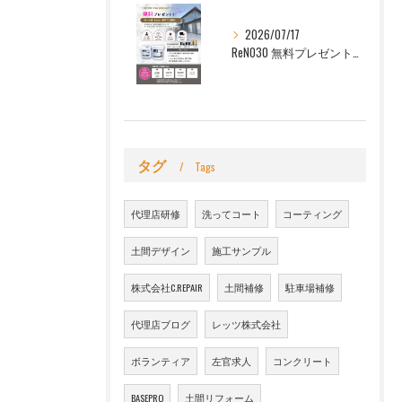
2026/07/17
ReNO30 無料プレゼント この機会に、ぜひ30年耐候性塗料 ReNO30（リノサーティ）をお試しください！
タグ
Tags
代理店研修
洗ってコート
コーティング
土間デザイン
施工サンプル
株式会社C.REPAIR
土間補修
駐車場補修
代理店ブログ
レッツ株式会社
ボランティア
左官求人
コンクリート
BASEPRO
土間リフォーム