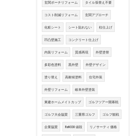
玄関ポーチリフォーム
タイル張替え不要
コスト削減リフォーム
玄関アプローチ
化粧シート
シート貼れない
柱仕上げ
凹凸壁施工
コンクリート仕上げ
内装リフォーム
質感再現
外壁塗替
多彩色塗料
黒外壁
外壁デザイン
塗り替え
高耐候塗料
住宅外装
外壁リフォーム
岐阜外壁塗装
東建ホームメイトカップ
ゴルフツアー開幕戦
ゴルフ大会協賛
三重県ゴルフ
ゴルフ観戦
企業協賛
ReNO30 値段
リノサーティ 価格