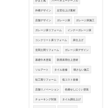
かまど風
バーベキューテーブル
外構デザイン
左官仕上げ素材
店舗デザイン
ガレージ床
ガレージ床施工
ガレージ床リフォーム
インナーガレージ床
コンクリート床リフォーム
床仕上げ
玄関土間リフォーム
ガレージ床デザイン
基礎巾木塗装
防滑床用仕上塗材
ソルアート
タイル改修
壊さない施工
短工期リフォーム
低コスト改修
店舗リノベーション
色褪せしにくい塗装
チョーキング対策
タイル調仕上げ