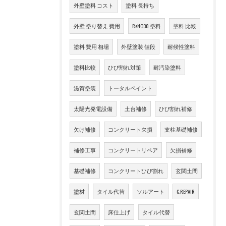
外壁塗料 コスト
塗料 長持ち
外壁 塗り替え 費用
ReNO30 塗料
塗料 比較
塗料 費用 相場
外壁塗装 値段
耐候性塗料
塗料比較
ひび割れ対策
耐汚染塗料
滋賀塗装
トータルペイント
太陽光発電設備
土台補修
ひび割れ補修
欠け補修
コンクリート欠損
支柱基礎補修
補修工事
コンクリートリペア
欠損補修
基礎補修
コンクリートひび割れ
玄関土間
塗材
タイル代替
ソルアート
C.REPAIR
玄関土間
床仕上げ
タイル代替