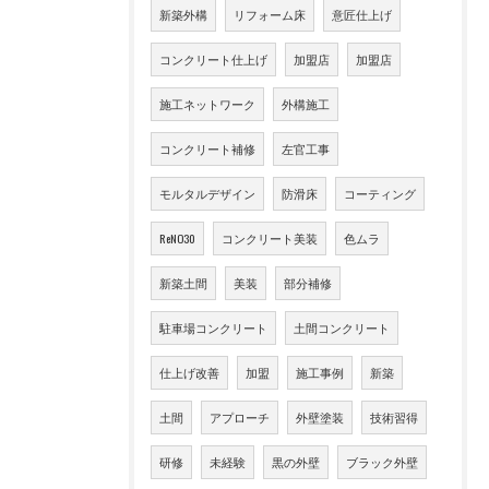
新築外構
リフォーム床
意匠仕上げ
コンクリート仕上げ
加盟店
加盟店
施工ネットワーク
外構施工
コンクリート補修
左官工事
モルタルデザイン
防滑床
コーティング
ReNO30
コンクリート美装
色ムラ
新築土間
美装
部分補修
駐車場コンクリート
土間コンクリート
仕上げ改善
加盟
施工事例
新築
土間
アプローチ
外壁塗装
技術習得
研修
未経験
黒の外壁
ブラック外壁