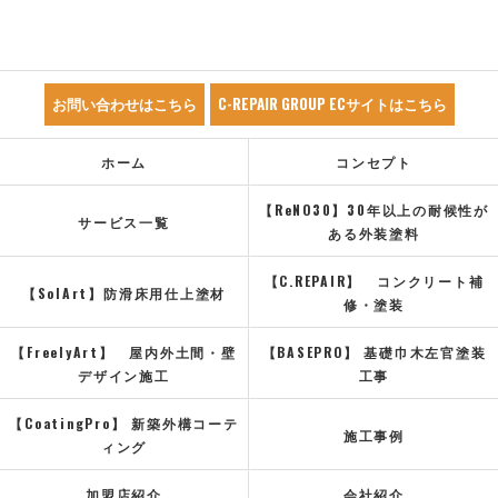
お問い合わせはこちら
C-REPAIR GROUP ECサイトはこちら
ホーム
コンセプト
【ReNO30】30年以上の耐候性が
サービス一覧
ある外装塗料
【C.REPAIR】 コンクリート補
【SolArt】防滑床用仕上塗材
修・塗装
【FreelyArt】 屋内外土間・壁
【BASEPRO】 基礎巾木左官塗装
デザイン施工
工事
【CoatingPro】 新築外構コーテ
施工事例
ィング
加盟店紹介
会社紹介