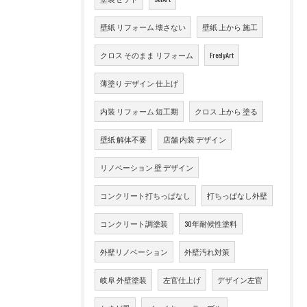
壁紙 リフォーム 壊さない
壁紙 上から 施工
クロス そのまま リフォーム
FreelyArt
薄塗り デザイン 仕上げ
内装 リフォーム 短工期
クロス 上から 塗る
壁紙 解体不要
店舗 内装 デザイン
リノベーション 壁 デザイン
コンクリート打ちっぱなし
打ちっぱなし外壁
コンクリート調塗装
30年耐候性塗料
外壁リノベーション
外壁汚れ対策
岐阜 外壁塗装
左官仕上げ
デザイン左官