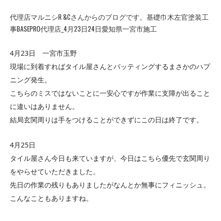
代理店マルニシR &Cさんからのブログです。基礎巾木左官塗装工
事BASEPRO代理店_4月23日24日愛知県一宮市施工
4
23
月
日 一宮市玉野
現場に到着すればタイル屋さんとバッティングするまさかのハプ
ニング発生。
こちらのミスではないことに一安心ですが作業に支障が出ること
に違いはありません。
結局玄関周りは手をつけることができずにこの日は終了です。
4
25
月
日
タイル屋さん今日も来ていますが、今日はこちら優先で玄関周り
をやらせていただきました。
先日の作業の残りもありましたがなんとか無事にフィニッシュ。
こんなこともありますね。