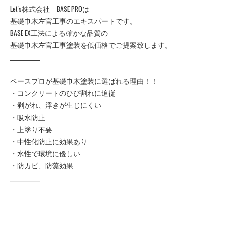
Let's株式会社 BASE PROは
基礎巾木左官工事のエキスパートです。
BASE EX工法による確かな品質の
基礎巾木左官工事塗装を低価格でご提案致します。
____________
ベースプロが基礎巾木塗装に選ばれる理由！！
・コンクリートのひび割れに追従
・剥がれ、浮きが生じにくい
・吸水防止
・上塗り不要
・中性化防止に効果あり
・水性で環境に優しい
・防カビ、防藻効果
____________