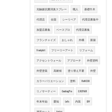
光触媒抗菌消臭スプレー
職人
基礎巾木
代理店
全国
シーリペア
代理店募集中
加盟店募集
ベースプロ
代理店募集
フランチャイズ
おしゃれ
外構
新築
FreelyArt
フリーリーアート
リフォーム
アクセントウォール
アプローチ
外壁塗料
外壁塗装
高耐候
塗り替え不要
外壁
カラーバリエーション
塗料
ReNO30
リノサーティー
CoatingPro
C.REPAIR
年末年始
愛知
Let's
内装
DIY
塗装セット
SolArt