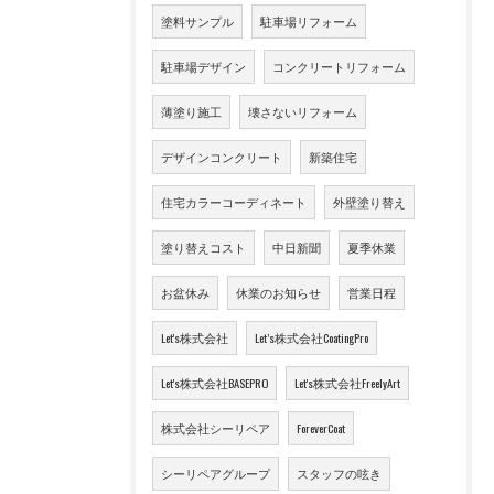
塗料サンプル
駐車場リフォーム
駐車場デザイン
コンクリートリフォーム
薄塗り施工
壊さないリフォーム
デザインコンクリート
新築住宅
住宅カラーコーディネート
外壁塗り替え
塗り替えコスト
中日新聞
夏季休業
お盆休み
休業のお知らせ
営業日程
Let's株式会社
Let’s株式会社CoatingPro
Let's株式会社BASEPRO
Let's株式会社FreelyArt
株式会社シーリペア
ForeverCoat
シーリペアグループ
スタッフの呟き