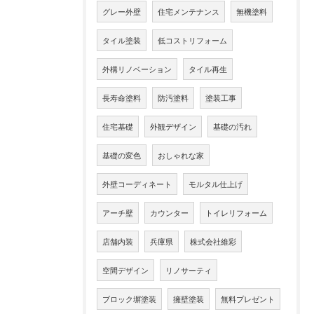
グレー外壁
住宅メンテナンス
無機塗料
タイル塗装
低コストリフォーム
外構リノベーション
タイル再生
長寿命塗料
防汚塗料
塗装工事
住宅基礎
外観デザイン
基礎の汚れ
基礎の変色
おしゃれな家
外壁コーディネート
モルタル仕上げ
アーチ壁
カウンター
トイレリフォーム
店舗内装
兵庫県
株式会社維彩
空間デザイン
リノサーティ
ブロック塀塗装
擁壁塗装
無料プレゼント