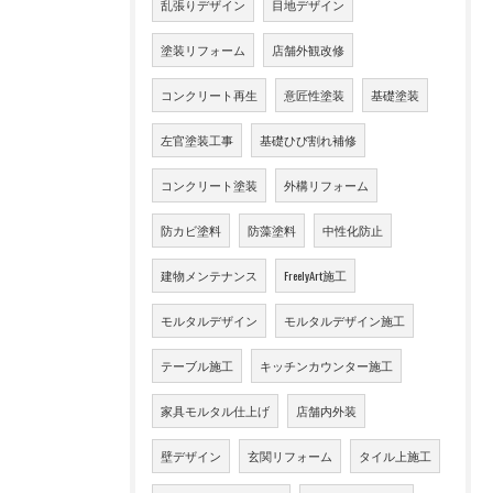
乱張りデザイン
目地デザイン
塗装リフォーム
店舗外観改修
コンクリート再生
意匠性塗装
基礎塗装
左官塗装工事
基礎ひび割れ補修
コンクリート塗装
外構リフォーム
防カビ塗料
防藻塗料
中性化防止
建物メンテナンス
FreelyArt施工
モルタルデザイン
モルタルデザイン施工
テーブル施工
キッチンカウンター施工
家具モルタル仕上げ
店舗内外装
壁デザイン
玄関リフォーム
タイル上施工