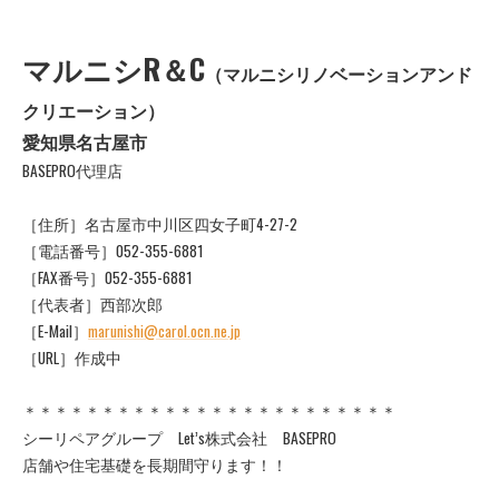
マルニシR＆C
（マルニシリノベーションアンド
クリエーション）
愛知県名古屋市
BASEPRO代理店
［住所］名古屋市中川区四女子町4-27-2
［電話番号］052-355-6881
［FAX番号］052-355-6881
［代表者］西部次郎
［E-Mail］
marunishi@carol.ocn.ne.jp
［URL］作成中
＊＊＊＊＊＊＊＊＊＊＊＊＊＊＊＊＊＊＊＊＊＊＊＊
シーリペアグループ Let’s株式会社 BASEPRO
店舗や住宅基礎を長期間守ります！！