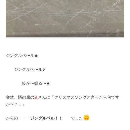
ジングルベ〜ル🎄
ジングルベ〜ル♪
鈴が〜鳴る〜🛎️
突然、隣の席の
A
さんに「クリスマスソングと言ったら何です
か〜？！」
からの・・・
ジングルベル！！
でした