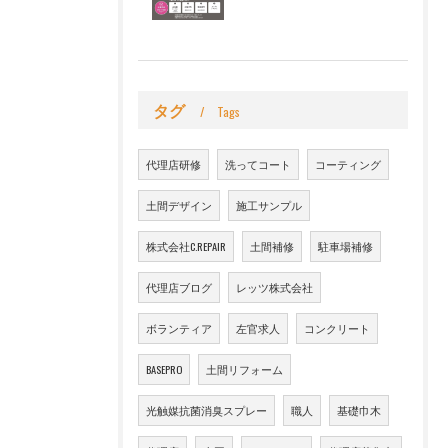
タグ
Tags
代理店研修
洗ってコート
コーティング
土間デザイン
施工サンプル
株式会社C.REPAIR
土間補修
駐車場補修
代理店ブログ
レッツ株式会社
ボランティア
左官求人
コンクリート
BASEPRO
土間リフォーム
光触媒抗菌消臭スプレー
職人
基礎巾木