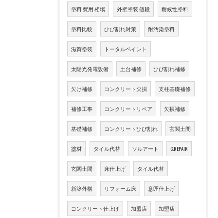
塗料 費用 相場
外壁塗装 値段
耐候性塗料
塗料比較
ひび割れ対策
耐汚染塗料
滋賀塗装
トータルペイント
太陽光発電設備
土台補修
ひび割れ補修
欠け補修
コンクリート欠損
支柱基礎補修
補修工事
コンクリートリペア
欠損補修
基礎補修
コンクリートひび割れ
玄関土間
塗材
タイル代替
ソルアート
C.REPAIR
玄関土間
床仕上げ
タイル代替
新築外構
リフォーム床
意匠仕上げ
コンクリート仕上げ
加盟店
加盟店