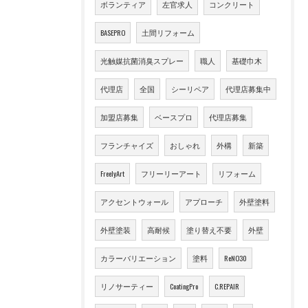
ボランティア
左官求人
コンクリート
BASEPRO
土間リフォーム
光触媒抗菌消臭スプレー
職人
基礎巾木
代理店
全国
シーリペア
代理店募集中
加盟店募集
ベースプロ
代理店募集
フランチャイズ
おしゃれ
外構
新築
FreelyArt
フリーリーアート
リフォーム
アクセントウォール
アプローチ
外壁塗料
外壁塗装
高耐候
塗り替え不要
外壁
カラーバリエーション
塗料
ReNO30
リノサーティー
CoatingPro
C.REPAIR