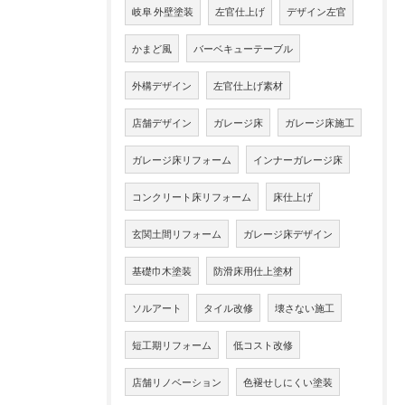
岐阜 外壁塗装
左官仕上げ
デザイン左官
かまど風
バーベキューテーブル
外構デザイン
左官仕上げ素材
店舗デザイン
ガレージ床
ガレージ床施工
ガレージ床リフォーム
インナーガレージ床
コンクリート床リフォーム
床仕上げ
玄関土間リフォーム
ガレージ床デザイン
基礎巾木塗装
防滑床用仕上塗材
ソルアート
タイル改修
壊さない施工
短工期リフォーム
低コスト改修
店舗リノベーション
色褪せしにくい塗装