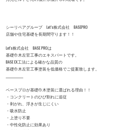
シーリペアグループ Let’s株式会社 BASEPRO
店舗や住宅基礎を長期間守ります！！
Let's株式会社 BASE PROは
基礎巾木左官工事のエキスパートです。
BASE EX工法による確かな品質の
基礎巾木左官工事塗装を低価格でご提案致します。
____________
ベースプロが基礎巾木塗装に選ばれる理由！！
・コンクリートのひび割れに追従
・剥がれ、浮きが生じにくい
・吸水防止
・上塗り不要
・中性化防止に効果あり