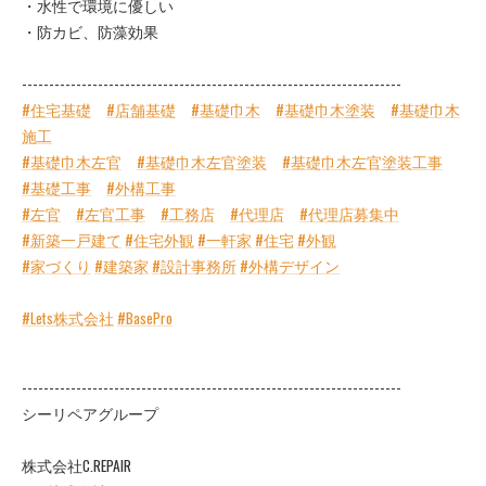
・水性で環境に優しい
・防カビ、防藻効果
----------------------------------------------------------------------
#住宅基礎
#店舗基礎
#基礎巾木
#基礎巾木塗装
#基礎巾木
施工
#基礎巾木左官
#基礎巾木左官塗装
#基礎巾木左官塗装工事
#基礎工事
#外構工事
#左官
#左官工事
#工務店
#代理店
#代理店募集中
#新築一戸建て
#住宅外観
#一軒家
#住宅
#外観
#家づくり
#建築家
#設計事務所
#外構デザイン
#Lets株式会社
#BasePro
----------------------------------------------------------------------
シーリペアグループ
株式会社C.REPAIR