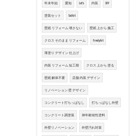
年末年始
愛知
Let's
内装
DIY
塗装セット
SolArt
壁紙 リフォーム 壊さない
壁紙 上から 施工
クロス そのまま リフォーム
FreelyArt
薄塗り デザイン 仕上げ
内装 リフォーム 短工期
クロス 上から 塗る
壁紙 解体不要
店舗 内装 デザイン
リノベーション 壁 デザイン
コンクリート打ちっぱなし
打ちっぱなし外壁
コンクリート調塗装
30年耐候性塗料
外壁リノベーション
外壁汚れ対策