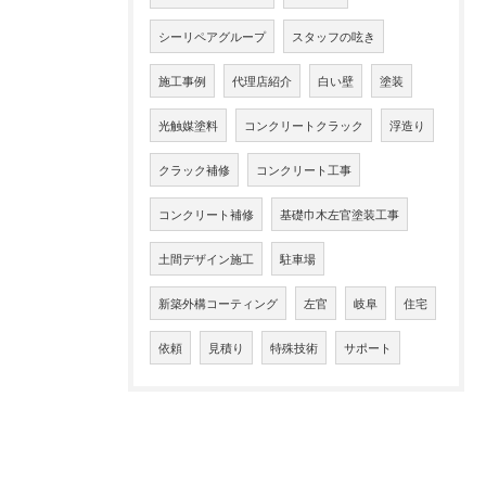
シーリペアグループ
スタッフの呟き
施工事例
代理店紹介
白い壁
塗装
光触媒塗料
コンクリートクラック
浮造り
クラック補修
コンクリート工事
コンクリート補修
基礎巾木左官塗装工事
土間デザイン施工
駐車場
新築外構コーティング
左官
岐阜
住宅
依頼
見積り
特殊技術
サポート