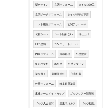
壁デザイン
玄関リフォーム
タイル上施工
玄関ポーチリフォーム
タイル張替え不要
コスト削減リフォーム
玄関アプローチ
化粧シート
シート貼れない
柱仕上げ
凹凸壁施工
コンクリート仕上げ
内装リフォーム
質感再現
外壁塗替
多彩色塗料
黒外壁
外壁デザイン
塗り替え
高耐候塗料
住宅外装
外壁リフォーム
岐阜外壁塗装
東建ホームメイトカップ
ゴルフツアー開幕戦
ゴルフ大会協賛
三重県ゴルフ
ゴルフ観戦