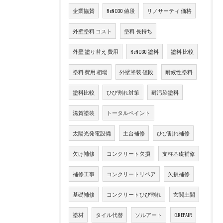
企業協賛
ReNO30 値段
リノサーティ 価格
外壁塗料 コスト
塗料 長持ち
外壁 塗り替え 費用
ReNO30 塗料
塗料 比較
塗料 費用 相場
外壁塗装 値段
耐候性塗料
塗料比較
ひび割れ対策
耐汚染塗料
滋賀塗装
トータルペイント
太陽光発電設備
土台補修
ひび割れ補修
欠け補修
コンクリート欠損
支柱基礎補修
補修工事
コンクリートリペア
欠損補修
基礎補修
コンクリートひび割れ
玄関土間
塗材
タイル代替
ソルアート
C.REPAIR