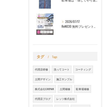
駐車場は「壊してやり直す」だけじゃない。壊さずリフォームで、デザイン性のある駐車場へ|FreelyArt
2026/07/17
ReNO30 無料プレゼント この機会に、ぜひ30年耐候性塗料 ReNO30（リノサーティ）をお試しください！
タグ
Tags
代理店研修
洗ってコート
コーティング
土間デザイン
施工サンプル
株式会社C.REPAIR
土間補修
駐車場補修
代理店ブログ
レッツ株式会社