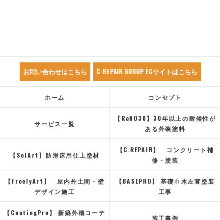
お問い合わせはこちら
C-REPAIR GROUP ECサイトはこちら
ホーム
コンセプト
【ReNO30】30年以上の耐候性が
サービス一覧
ある外装塗料
【C.REPAIR】 コンクリート補
【SolArt】防滑床用仕上塗材
修・塗装
【FreelyArt】 屋内外土間・壁
【BASEPRO】 基礎巾木左官塗装
デザイン施工
工事
【CoatingPro】 新築外構コーテ
施工事例