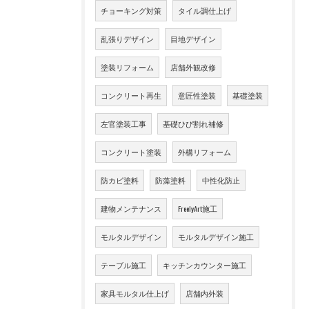
チョーキング対策
タイル調仕上げ
乱張りデザイン
目地デザイン
塗装リフォーム
店舗外観改修
コンクリート再生
意匠性塗装
基礎塗装
左官塗装工事
基礎ひび割れ補修
コンクリート塗装
外構リフォーム
防カビ塗料
防藻塗料
中性化防止
建物メンテナンス
FreelyArt施工
モルタルデザイン
モルタルデザイン施工
テーブル施工
キッチンカウンター施工
家具モルタル仕上げ
店舗内外装