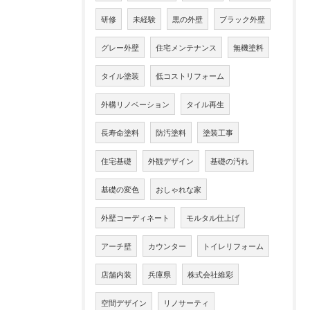
研修
未経験
黒の外壁
ブラック外壁
グレー外壁
住宅メンテナンス
無機塗料
タイル塗装
低コストリフォーム
外構リノベーション
タイル再生
長寿命塗料
防汚塗料
塗装工事
住宅基礎
外観デザイン
基礎の汚れ
基礎の変色
おしゃれな家
外壁コーディネート
モルタル仕上げ
アーチ壁
カウンター
トイレリフォーム
店舗内装
兵庫県
株式会社維彩
空間デザイン
リノサーティ