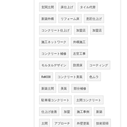
玄関土間
床仕上げ
タイル代替
新築外構
リフォーム床
意匠仕上げ
コンクリート仕上げ
加盟店
加盟店
施工ネットワーク
外構施工
コンクリート補修
左官工事
モルタルデザイン
防滑床
コーティング
ReNO30
コンクリート美装
色ムラ
新築土間
美装
部分補修
駐車場コンクリート
土間コンクリート
仕上げ改善
加盟
施工事例
新築
土間
アプローチ
外壁塗装
技術習得