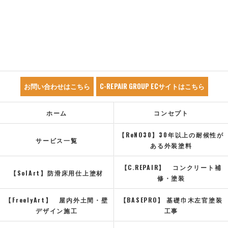
お問い合わせはこちら
C-REPAIR GROUP ECサイトはこちら
ホーム
コンセプト
【ReNO30】30年以上の耐候性が
サービス一覧
ある外装塗料
【C.REPAIR】 コンクリート補
【SolArt】防滑床用仕上塗材
修・塗装
【FreelyArt】 屋内外土間・壁
【BASEPRO】 基礎巾木左官塗装
デザイン施工
工事