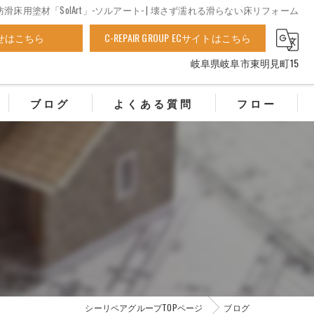
防滑床用塗材「SolArt」-ソルアート- | 壊さず濡れる滑らない床リフォーム
せはこちら
C-REPAIR GROUP ECサイトはこちら
岐阜県岐阜市東明見町15
ブログ
よくある質問
フロー
シーリペアグループTOPページ
ブログ