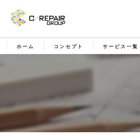
ホーム
コンセプト
サービス一覧
【ReNO30】30
【SolArt】防滑床
【C.REPAIR】 
【FreelyArt】
【BASEPRO】 基
【CoatingPro】