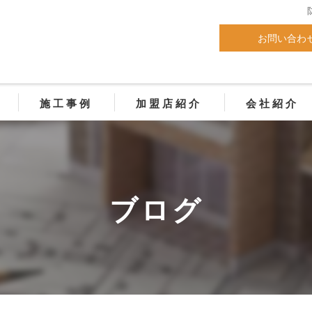
お問い合わ
施工事例
加盟店紹介
会社紹介
年以上の耐候性がある外装塗料
用仕上塗材
ブログ
コンクリート補修・塗装
 屋内外土間・壁デザイン施工
礎巾木左官塗装工事
 新築外構コーティング