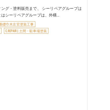
ング・塗料販売まで、 シーリペアグループは
とはシーリペアグループは、外構…
O | 基礎巾木左官塗装工事
料
C.REPAIR | 土間・駐車場塗装