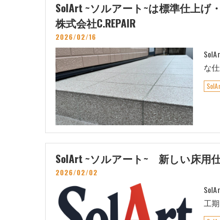
SolArt ~ソルアート~は標
株式会社C.REPAIR
2026/02/16
So
な仕
Sol
SolArt ~ソルアート~ 新しい
2026/02/02
So
工期