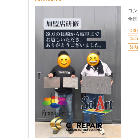
コン
全国
C.R
Co
Sol