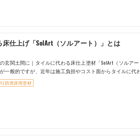
仕上げ「SolArt（ソルアート）」とは
の玄関土間に｜タイルに代わる床仕上塗材「SolArt（ソル
が一般的ですが、近年は施工負担やコスト面からタイルに代
Art | 防滑床用塗材